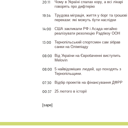
20:11
Чому в Україні спалах кору, а всі лікарі
говорять про дифтерію
19:54
Tрудова міграція, життя у борг та грошові
перекази: які можуть бути наслідки
14:00
США закликали РФ і Асада негайно
реалізувати резолюцію Радбезу ООН
13:00
Тернопільський спортсмен сам зібрав
санки на Олімпіаду
08:00
Від України на Євробаченні виступить
Melovin
08:00
5 найвідоміших людей, що походять з
Тернопільщини.
07:30
Відбір проектів на фінансування ДФРР
00:37
25 лютого в історії
[sape]