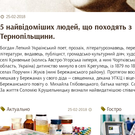
25-02-2018
5 найвідоміших людей, що походять з
Тернопільщини.
Богдан Лепкий Український поет, прозаїк, літературознавець, пере
літератури, видавець, публіцист, громадсько-культурний діяч, ху
селі Кривеньке (колись Австро-Угорська імперія, а нині Чортківсь
область, Україна) дитинство минуло в селі Крегулець, із 1879 по 
селах Поручин і Жуків (нині Бережанського району). Протягом вось
мешкав у Бережанах у свого діда — священика, декана УГКЦ і віц
Бережанського повіту о. Михайла Глібовицького, батька матері.
За життя Соломію Крушельницьку визнали найвидатнішою співач
Актуально
Гостро
25-02-2018