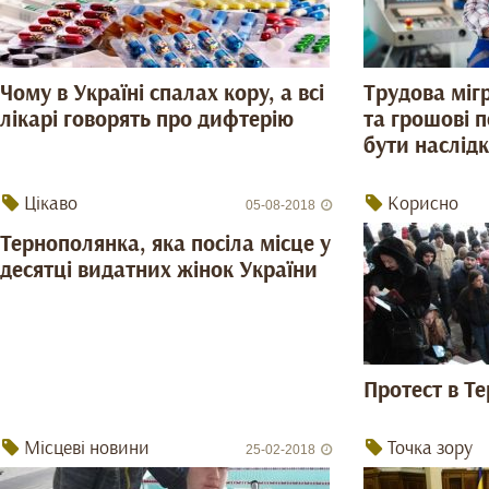
Чому в Україні спалах кору, а всі
Tрудова мігр
лікарі говорять про дифтерію
та грошові п
бути наслід
Цікаво
Корисно
05-08-2018
Тернополянка, яка посіла місце у
десятці видатних жінок України
Протест в Т
Місцеві новини
Точка зору
25-02-2018