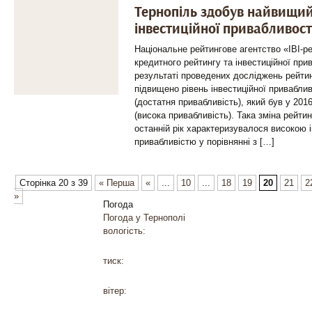
Тернопіль здобув найвищий
інвестиційної привабливост
Національне рейтингове агентство «ІВІ-р
кредитного рейтингу та інвестиційної при
результаті проведених досліджень рейти
підвищено рівень інвестиційної привабли
(достатня привабливість), який був у 2016 
(висока привабливість). Така зміна рейтин
останній рік характеризувалося високою 
привабливістю у порівнянні з […]
Сторінка 20 з 39
« Перша
«
...
10
...
18
19
20
21
2
»
Погода
Погода у
Тернополі
вологість:
тиск:
вітер: