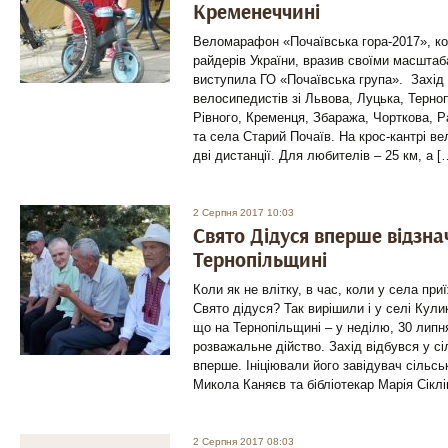
Кременеччині
Веломарафон «Почаївська гора-2017», кот
райдерів України, вразив своїми масштаб
виступила ГО «Почаївська група». Захід 
велосипедистів зі Львова, Луцька, Терно
Рівного, Кременця, Збаража, Чорткова, 
та села Старий Почаїв. На крос-кантрі 
дві дистанції. Для любителів – 25 км, а [
2 Серпня 2017 10:03
Свято Дідуся вперше відзна
Тернопільщині
Коли як не влітку, в час, коли у села пр
Свято дідуся? Так вирішили і у селі Кули
що на Тернопільщині – у неділю, 30 липн
розважальне дійство. Захід відбувся у сі
вперше. Ініціювали його завідувач сільсь
Микола Каняєв та бібліотекар Марія Сіклі
2 Серпня 2017 08:03