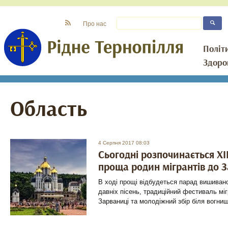
Про нас
Політ
Здоро
Область
4 Серпня 2017 08:03
Сьогодні розпочинається Х
проща родин мігрантів до 
В ході прощі відбудеться парад вишивано
давніх пісень, традиційний фестиваль міг
Зарваниці та молодіжний збір біля вогни