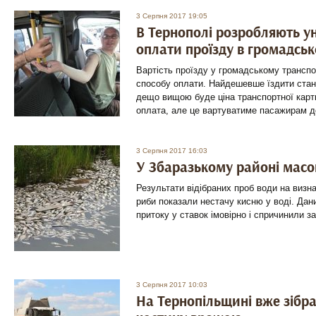
3 Серпня 2017 19:05
В Тернополі розробляють у
оплати проїзду в громадськ
Вартість проїзду у громадському транспо
способу оплати. Найдешевше їздити стан
дещо вищою буде ціна транспортної картки
оплата, але це вартуватиме пасажирам 
3 Серпня 2017 16:03
У Збаразькому районі масо
Результати відібраних проб води на визн
риби показали нестачу кисню у воді. Дани
притоку у ставок імовірно і спричинили з
3 Серпня 2017 10:03
На Тернопільщині вже зібр