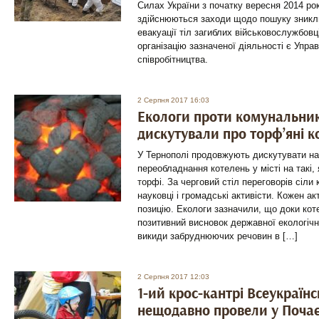
Силах України з початку вересня 2014 ро
здійснюються заходи щодо пошуку зниклих
евакуації тіл загиблих військовослужбовц
організацію зазначеної діяльності є Упра
співробітництва.
2 Серпня 2017 16:03
Екологи проти комунальникі
дискутували про торф’яні ко
У Тернополі продовжують дискутувати на
переобладнання котелень у місті на такі,
торфі. За черговий стіл переговорів сіли
науковці і громадські активісти. Кожен а
позицію. Екологи зазначили, що доки кот
позитивний висновок державної екологічно
викиди забруднюючих речовин в […]
2 Серпня 2017 12:03
1-ий крос-кантрі Всеукраїн
нещодавно провели у Почає