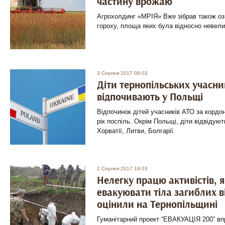
частину врожаю
Агрохолдинг «МРІЯ» Вже зібрав також ози
гороху, площа яких була відносно невелик
3 Серпня 2017 08:03
Діти тернопільських учасни
відпочивають у Польщі
Відпочинок дітей учасників АТО за кордо
рік поспіль. Окрім Польщі, діти відвідуют
Хорватії, Литви, Болгарії.
2 Серпня 2017 19:03
Нелегку працю активістів, 
евакуювати тіла загиблих в
оцінили на Тернопільщині
Гуманітарний проект “ЕВАКУАЦІЯ 200” в