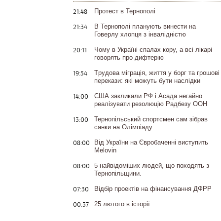
21:48
Протест в Тернополі
21:34
В Тернополі планують винести на
Говерлу хлопця з інвалідністю
20:11
Чому в Україні спалах кору, а всі лікарі
говорять про дифтерію
19:54
Tрудова міграція, життя у борг та грошові
перекази: які можуть бути наслідки
14:00
США закликали РФ і Асада негайно
реалізувати резолюцію Радбезу ООН
13:00
Тернопільський спортсмен сам зібрав
санки на Олімпіаду
08:00
Від України на Євробаченні виступить
Melovin
08:00
5 найвідоміших людей, що походять з
Тернопільщини.
07:30
Відбір проектів на фінансування ДФРР
00:37
25 лютого в історії