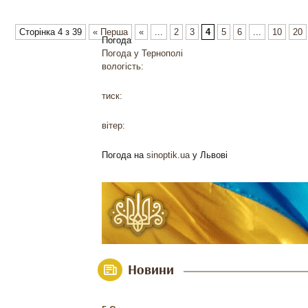
Сторінка 4 з 39
« Перша
«
...
2
3
4
5
6
...
10
20
Погода
Погода у
Тернополі
вологість:
тиск:
вітер:
Погода на
sinoptik.ua
у Львові
Новини