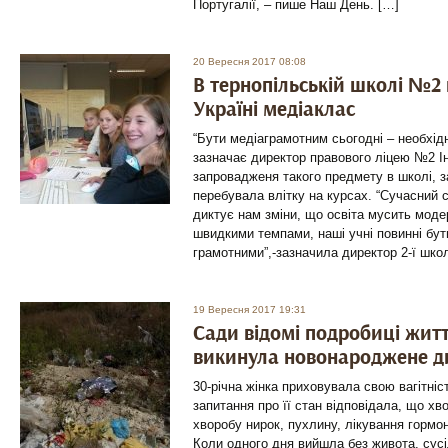
Португалії, – пише Наш День. […]
20 Вересня 2017 08:08
В тернопільській школі №2
Україні медіаклас
“Бути медіаграмотним сьогодні – необхідні
зазначає директор правового ліцею №2 Ін
запровадженя такого предмету в школі, з
перебувала влітку на курсах. “Сучасний с
диктує нам зміни, що освіта мусить моде
швидкими темпами, наші учні повинні бут
грамотними”,-зазначила директор 2-ї шко
19 Вересня 2017 19:31
Сади відомі подробиці житт
викинула новонароджене ди
30-річна жінка приховувала свою вагітніс
запитання про її стан відповідала, що хв
хворобу нирок, пухлину, лікування горм
Коли одного дня вийшла без живота, сус