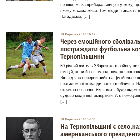
працює жінка прибиральницею у жеку, що 
якому ж сама живе. Тож люди її знають д
Нагадаємо, […]
19 Вересня 2017 16:19
Через емоційного сболівал
постраждати футбольна ко
Тернопільщини
50-річний житель Збаразького району не 
емоцій, коли його команд почала програв
Він під час перерви вибіг на футбольне п
протилежної команди ногою в обличчя. Н
отримав незначні. Які саме – буде відом
судово-медичної екпертизи. А от емоцій
[…]
19 Вересня 2017 14:34
На Тернопільщині є село,на
американського президент