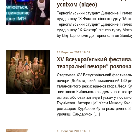
успіхом (відео)
Тернопільський студент Диедонне Нгелека
суддів шоу “Х-Фактор” піснею гурту “Мотор
Тернопільський студент Диедонне Нгелека
суддів шоу "Х-Фактор" піснею гурту Мотор
by Від Тарнополя до Тернополя on Sunday
18 Вересня 2017 19:09
XV Всеукраїнський фестива
театральні вечори” розпоча
Стартував XV Всеукраїнський фестиваль 
вечори. Дебют», який присвячений 130-р
талановитого режисера-новатора Леся Ку
виставою Київського академічного теат
острів, або отак загинув Гуска» у постан
Грунічевої. Автора цієї п’єси Миколу Кул
режисером Курбасом було розстріляно 3 
урочищі Сандармох […]
18 Вересня 2017 16:31