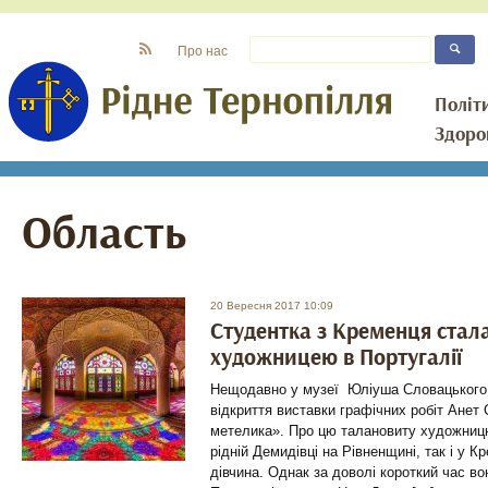
Про нас
Політ
Здоро
Область
20 Вересня 2017 10:09
Студентка з Кременця стал
художницею в Португалії
Нещодавно у музеї Юліуша Словацького,
відкриття виставки графічних робіт Анет 
метелика». Про цю талановиту художницю
рідній Демидівці на Рівненщині, так і у К
дівчина. Однак за доволі короткий час во