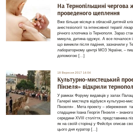
На Тернопільщині чергова 
проведеного щеплення
Вже більше місяця в обласній дитячій кліні
анестезіології та інтенсивної терапії ліка
річного хлопчика із Тернополя. Зараз ст
минула, дитина одужує. А все почалося і
що виникли після падіння, зазначили у 
лабораторному центрі МОЗ України, – пи
допомогою […]
18 Вересня 2017 14:04
Культурно-мистецький прое
Пінзеля» відкрили тернопол
У рамках Форуму видавців у залах Палац
Галереї мистецтв відбувся культурно-ми
Пінзеля» . Мета проекту – збереження та
спадщини Іоана Георгія Пінзеля – знаног
середини XVIII століття, представника пі
як на своїй сторінці у Фейсбук описав св
цього дня куратор […]