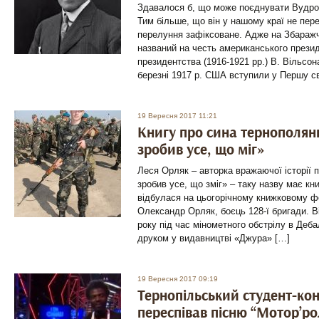
Здавалося б, що може поєднувати Вудро
Тим більше, що він у нашому краї не пер
перелуння зафіксоване. Адже на Збаражч
названий на честь американського презид
президентства (1916-1921 рр.) В. Вільсон
березні 1917 р. США вступили у Першу св
19 Вересня 2017 11:21
Книгу про сина тернополян
зробив усе, що міг»
Леся Орляк – авторка вражаючої історії п
зробив усе, що зміг» – таку назву має кни
відбулася на цьогорічному книжковому фор
Олександр Орляк, боєць 128-ї бригади. В
року під час мінометного обстрілу в Деб
друком у видавництві «Джура» […]
19 Вересня 2017 09:19
Тернопільський студент-ко
переспівав пісню “Мотор’р