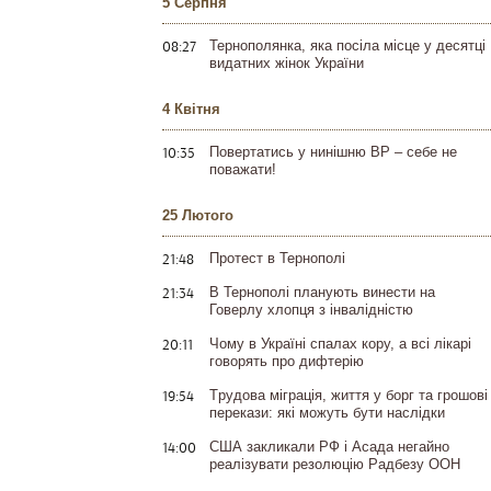
5 Серпня
08:27
Тернополянка, яка посіла місце у десятці
видатних жінок України
4 Квітня
10:35
Повертатись у нинішню ВР – себе не
поважати!
25 Лютого
21:48
Протест в Тернополі
21:34
В Тернополі планують винести на
Говерлу хлопця з інвалідністю
20:11
Чому в Україні спалах кору, а всі лікарі
говорять про дифтерію
19:54
Tрудова міграція, життя у борг та грошові
перекази: які можуть бути наслідки
14:00
США закликали РФ і Асада негайно
реалізувати резолюцію Радбезу ООН